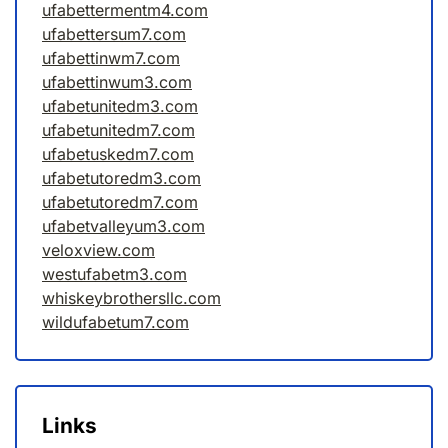
ufabettermentm4.com
ufabettersum7.com
ufabettinwm7.com
ufabettinwum3.com
ufabetunitedm3.com
ufabetunitedm7.com
ufabetuskedm7.com
ufabetutoredm3.com
ufabetutoredm7.com
ufabetvalleyum3.com
veloxview.com
westufabetm3.com
whiskeybrothersllc.com
wildufabetum7.com
Links