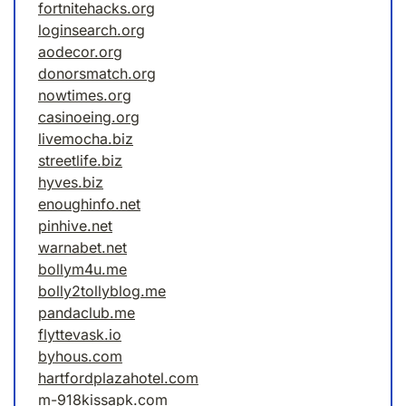
fortnitehacks.org
loginsearch.org
aodecor.org
donorsmatch.org
nowtimes.org
casinoeing.org
livemocha.biz
streetlife.biz
hyves.biz
enoughinfo.net
pinhive.net
warnabet.net
bollym4u.me
bolly2tollyblog.me
pandaclub.me
flyttevask.io
byhous.com
hartfordplazahotel.com
m-918kissapk.com