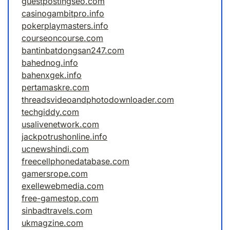
guestpostingseo.com
casinogambitpro.info
pokerplaymasters.info
courseoncourse.com
bantinbatdongsan247.com
bahednog.info
bahenxgek.info
pertamaskre.com
threadsvideoandphotodownloader.com
techgiddy.com
usalivenetwork.com
jackpotrushonline.info
ucnewshindi.com
freecellphonedatabase.com
gamersrope.com
exellewebmedia.com
free-gamestop.com
sinbadtravels.com
ukmagzine.com