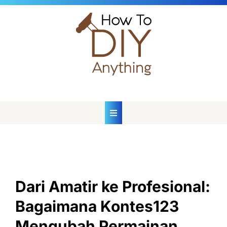
Skip
to
content
Dari Amatir ke Profesional:
Bagaimana Kontes123
Mengubah Permainan