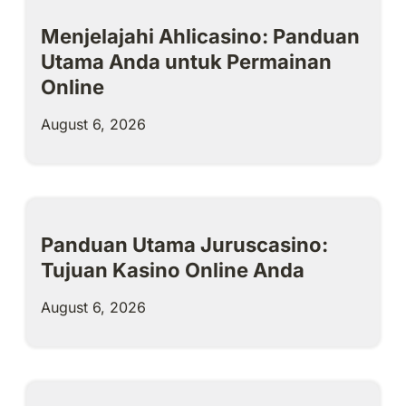
Menjelajahi Ahlicasino: Panduan
Utama Anda untuk Permainan
Online
August 6, 2026
Panduan Utama Juruscasino:
Tujuan Kasino Online Anda
August 6, 2026