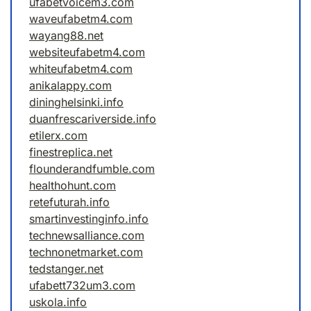
ufabetvoicem3.com
waveufabetm4.com
wayang88.net
websiteufabetm4.com
whiteufabetm4.com
anikalappy.com
dininghelsinki.info
duanfrescariverside.info
etilerx.com
finestreplica.net
flounderandfumble.com
healthohunt.com
retefuturah.info
smartinvestinginfo.info
technewsalliance.com
technonetmarket.com
tedstanger.net
ufabett732um3.com
uskola.info