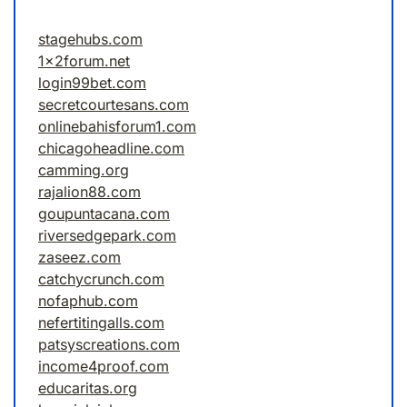
stagehubs.com
1x2forum.net
login99bet.com
secretcourtesans.com
onlinebahisforum1.com
chicagoheadline.com
camming.org
rajalion88.com
goupuntacana.com
riversedgepark.com
zaseez.com
catchycrunch.com
nofaphub.com
nefertitingalls.com
patsyscreations.com
income4proof.com
educaritas.org