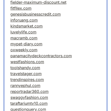
fielder-maximum-discount.net
fitfllex.com
genesisbusinesscredit.com
inforuang.com
kindsmarket.com
luvelylife.com
macramb.com
mypet-diary.com
oxweekly.com
panamacitydeckcontractors.com
westfashions.com
toolshandy.com
travelstager.com
trendinspires.com
rannyephul.com
reportradar360.com
swaggyfashion.com
taraftariumtv10.com
questionquery.com