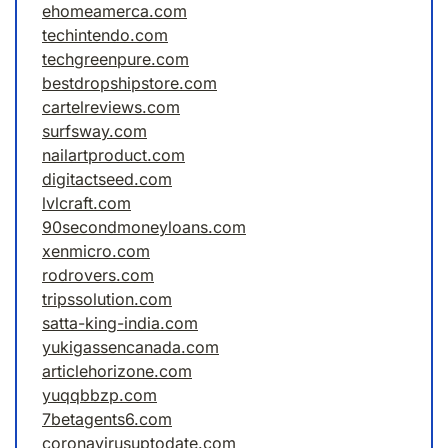
ehomeamerca.com
techintendo.com
techgreenpure.com
bestdropshipstore.com
cartelreviews.com
surfsway.com
nailartproduct.com
digitactseed.com
lvlcraft.com
90secondmoneyloans.com
xenmicro.com
rodrovers.com
tripssolution.com
satta-king-india.com
yukigassencanada.com
articlehorizone.com
yuqqbbzp.com
7betagents6.com
coronavirusuptodate.com