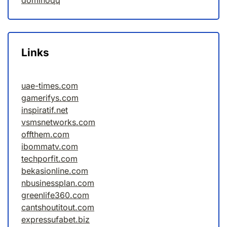
dominoqq
Links
uae-times.com
gamerifys.com
inspiratif.net
vsmsnetworks.com
offthem.com
ibommatv.com
techporfit.com
bekasionline.com
nbusinessplan.com
greenlife360.com
cantshoutitout.com
expressufabet.biz