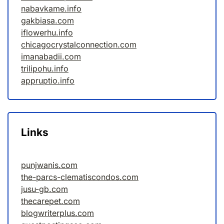
nabavkame.info
gakbiasa.com
iflowerhu.info
chicagocrystalconnection.com
imanabadii.com
trilipohu.info
appruptio.info
Links
punjwanis.com
the-parcs-clematiscondos.com
jusu-gb.com
thecarepet.com
blogwriterplus.com