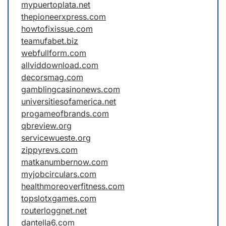
mypuertoplata.net
thepioneerxpress.com
howtofixissue.com
teamufabet.biz
webfullform.com
allviddownload.com
decorsmag.com
gamblingcasinonews.com
universitiesofamerica.net
progameofbrands.com
qbreview.org
servicewueste.org
zippyrevs.com
matkanumbernow.com
myjobcirculars.com
healthmoreoverfitness.com
topslotxgames.com
routerloggnet.net
dantella6.com