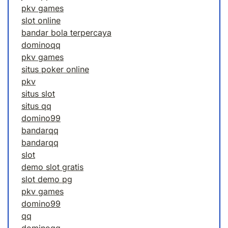
pkv games
slot online
bandar bola terpercaya
dominoqq
pkv games
situs poker online
pkv
situs slot
situs qq
domino99
bandarqq
bandarqq
slot
demo slot gratis
slot demo pg
pkv games
domino99
qq