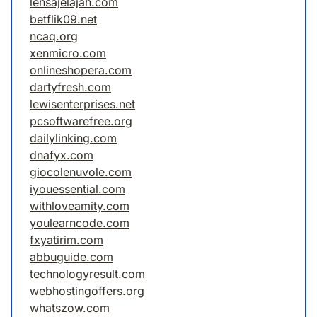
lensajelajah.com
betflik09.net
ncaq.org
xenmicro.com
onlineshopera.com
dartyfresh.com
lewisenterprises.net
pcsoftwarefree.org
dailylinking.com
dnafyx.com
giocolenuvole.com
iyouessential.com
withloveamity.com
youlearncode.com
fxyatirim.com
abbuguide.com
technologyresult.com
webhostingoffers.org
whatszow.com