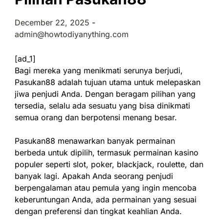
December 22, 2025
-
admin@howtodiyanything.com
[ad_1]
Bagi mereka yang menikmati serunya berjudi,
Pasukan88 adalah tujuan utama untuk melepaskan
jiwa penjudi Anda. Dengan beragam pilihan yang
tersedia, selalu ada sesuatu yang bisa dinikmati
semua orang dan berpotensi menang besar.
Pasukan88 menawarkan banyak permainan
berbeda untuk dipilih, termasuk permainan kasino
populer seperti slot, poker, blackjack, roulette, dan
banyak lagi. Apakah Anda seorang penjudi
berpengalaman atau pemula yang ingin mencoba
keberuntungan Anda, ada permainan yang sesuai
dengan preferensi dan tingkat keahlian Anda.