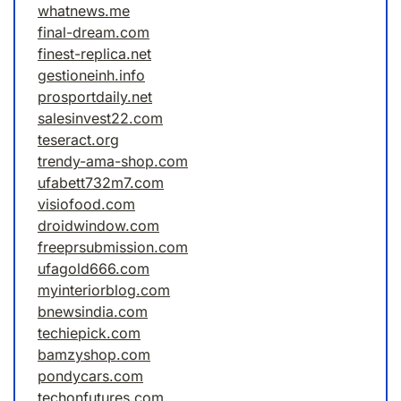
whatnews.me
final-dream.com
finest-replica.net
gestioneinh.info
prosportdaily.net
salesinvest22.com
teseract.org
trendy-ama-shop.com
ufabett732m7.com
visiofood.com
droidwindow.com
freeprsubmission.com
ufagold666.com
myinteriorblog.com
bnewsindia.com
techiepick.com
bamzyshop.com
pondycars.com
techonfutures.com