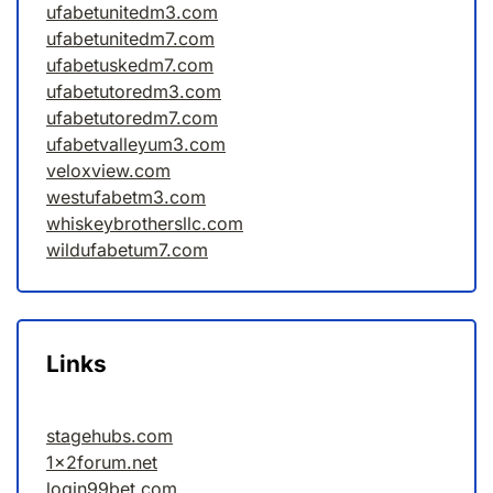
ufabetunitedm3.com
ufabetunitedm7.com
ufabetuskedm7.com
ufabetutoredm3.com
ufabetutoredm7.com
ufabetvalleyum3.com
veloxview.com
westufabetm3.com
whiskeybrothersllc.com
wildufabetum7.com
Links
stagehubs.com
1x2forum.net
login99bet.com