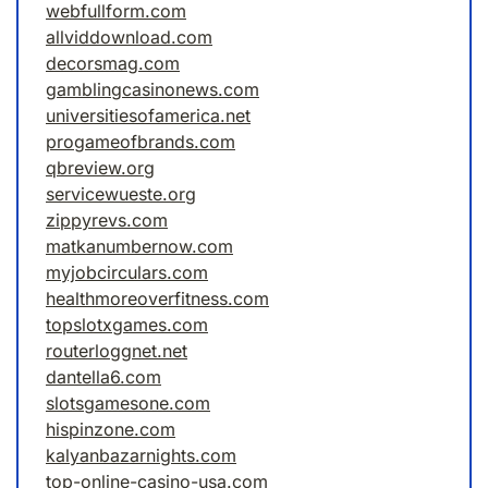
webfullform.com
allviddownload.com
decorsmag.com
gamblingcasinonews.com
universitiesofamerica.net
progameofbrands.com
qbreview.org
servicewueste.org
zippyrevs.com
matkanumbernow.com
myjobcirculars.com
healthmoreoverfitness.com
topslotxgames.com
routerloggnet.net
dantella6.com
slotsgamesone.com
hispinzone.com
kalyanbazarnights.com
top-online-casino-usa.com