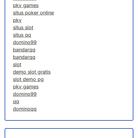
pkv games
situs poker online
pkv
situs slot
situs qq
domino99
bandarqq
bandarqq
slot
demo slot gratis
slot demo pg
pkv games
domino99
qq
dominoqq