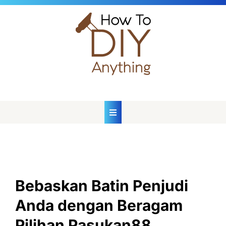
Skip
to
content
Bebaskan Batin Penjudi
Anda dengan Beragam
Pilihan Pasukan88