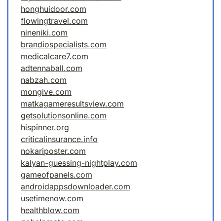
honghuidoor.com
flowingtravel.com
nineniki.com
brandiospecialists.com
medicalcare7.com
adtennaball.com
nabzah.com
mongive.com
matkagameresultsview.com
getsolutionsonline.com
hispinner.org
criticalinsurance.info
nokariposter.com
kalyan-guessing-nightplay.com
gameofpanels.com
androidappsdownloader.com
usetimenow.com
healthblow.com