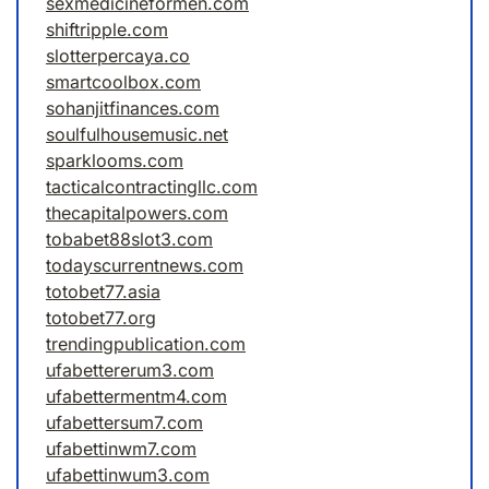
sexmedicineformen.com
shiftripple.com
slotterpercaya.co
smartcoolbox.com
sohanjitfinances.com
soulfulhousemusic.net
sparklooms.com
tacticalcontractingllc.com
thecapitalpowers.com
tobabet88slot3.com
todayscurrentnews.com
totobet77.asia
totobet77.org
trendingpublication.com
ufabettererum3.com
ufabettermentm4.com
ufabettersum7.com
ufabettinwm7.com
ufabettinwum3.com