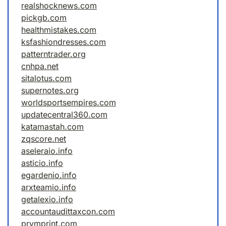
realshocknews.com
pickgb.com
healthmistakes.com
ksfashiondresses.com
patterntrader.org
cnhpa.net
sitalotus.com
supernotes.org
worldsportsempires.com
updatecentral360.com
katamastah.com
zqscore.net
aseleraio.info
asticio.info
egardenio.info
arxteamio.info
getalexio.info
accountaudittaxcon.com
prymprint.com