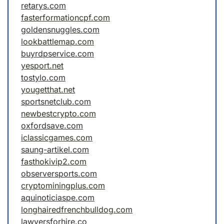
retarys.com
fasterformationcpf.com
goldensnuggles.com
lookbattlemap.com
buyrdpservice.com
yesport.net
tostylo.com
yougetthat.net
sportsnetclub.com
newbestcrypto.com
oxfordsave.com
iclassicgames.com
saung-artikel.com
fasthokivip2.com
observersports.com
cryptominingplus.com
aquinoticiaspe.com
longhairedfrenchbulldog.com
lawyersforhire.co