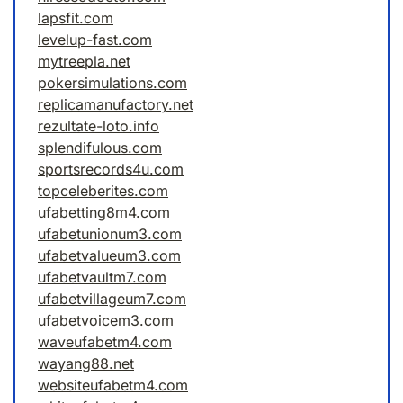
lapsfit.com
levelup-fast.com
mytreepla.net
pokersimulations.com
replicamanufactory.net
rezultate-loto.info
splendifulous.com
sportsrecords4u.com
topceleberites.com
ufabetting8m4.com
ufabetunionum3.com
ufabetvalueum3.com
ufabetvaultm7.com
ufabetvillageum7.com
ufabetvoicem3.com
waveufabetm4.com
wayang88.net
websiteufabetm4.com