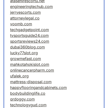
atasehirescortu.net
engineeringtechub.com
jerryescorts.com
attorneylegal.co
voomb.com
techgadgetpoint.com
tvsportsguide24.com
sportsreviews24.com
dubai360blog.com
lucky77slot.org
growmefast.com
mahkotahokislot.com
onlinecancerpharm.com
ufalek.org
mattress-disposal.com
happyflooringandcabinets.com
bodybuildinglife.co
qrdoggy.com
technologygud.com