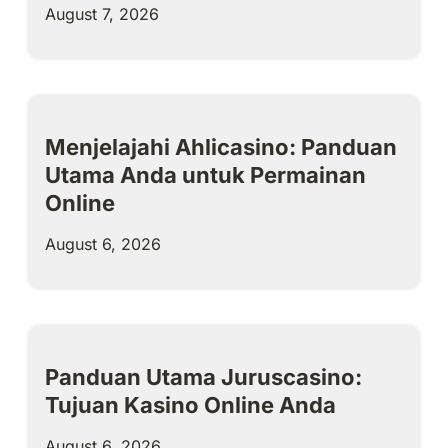
August 7, 2026
Menjelajahi Ahlicasino: Panduan
Utama Anda untuk Permainan
Online
August 6, 2026
Panduan Utama Juruscasino:
Tujuan Kasino Online Anda
August 6, 2026