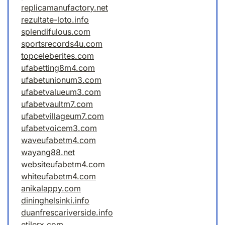
replicamanufactory.net
rezultate-loto.info
splendifulous.com
sportsrecords4u.com
topceleberites.com
ufabetting8m4.com
ufabetunionum3.com
ufabetvalueum3.com
ufabetvaultm7.com
ufabetvillageum7.com
ufabetvoicem3.com
waveufabetm4.com
wayang88.net
websiteufabetm4.com
whiteufabetm4.com
anikalappy.com
dininghelsinki.info
duanfrescariverside.info
etilerx.com