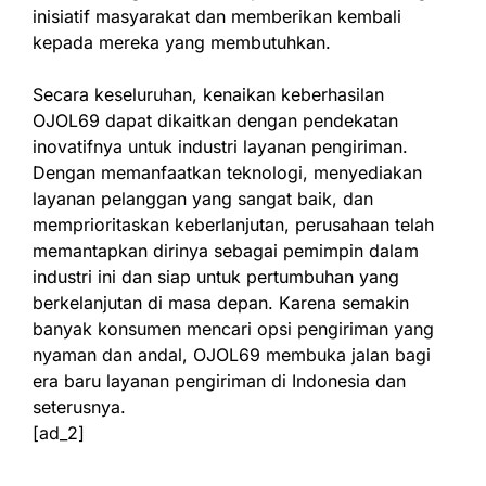
inisiatif masyarakat dan memberikan kembali
kepada mereka yang membutuhkan.
Secara keseluruhan, kenaikan keberhasilan
OJOL69 dapat dikaitkan dengan pendekatan
inovatifnya untuk industri layanan pengiriman.
Dengan memanfaatkan teknologi, menyediakan
layanan pelanggan yang sangat baik, dan
memprioritaskan keberlanjutan, perusahaan telah
memantapkan dirinya sebagai pemimpin dalam
industri ini dan siap untuk pertumbuhan yang
berkelanjutan di masa depan. Karena semakin
banyak konsumen mencari opsi pengiriman yang
nyaman dan andal, OJOL69 membuka jalan bagi
era baru layanan pengiriman di Indonesia dan
seterusnya.
[ad_2]