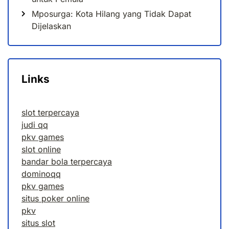
Mposurga: Kota Hilang yang Tidak Dapat
Dijelaskan
Links
slot terpercaya
judi qq
pkv games
slot online
bandar bola terpercaya
dominoqq
pkv games
situs poker online
pkv
situs slot