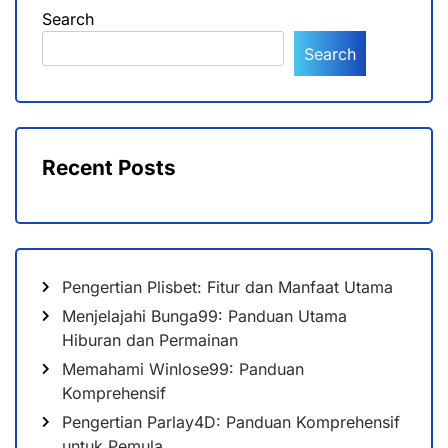
Search
Search
Recent Posts
Pengertian Plisbet: Fitur dan Manfaat Utama
Menjelajahi Bunga99: Panduan Utama
Hiburan dan Permainan
Memahami Winlose99: Panduan
Komprehensif
Pengertian Parlay4D: Panduan Komprehensif
untuk Pemula