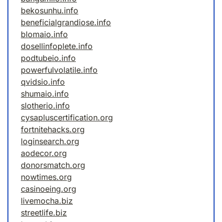
bekosunhu.info
beneficialgrandiose.info
blomaio.info
dosellinfoplete.info
podtubeio.info
powerfulvolatile.info
qvidsio.info
shumaio.info
slotherio.info
cysapluscertification.org
fortnitehacks.org
loginsearch.org
aodecor.org
donorsmatch.org
nowtimes.org
casinoeing.org
livemocha.biz
streetlife.biz