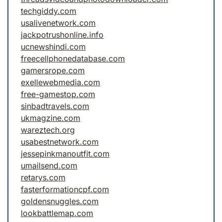
techgiddy.com
usalivenetwork.com
jackpotrushonline.info
ucnewshindi.com
freecellphonedatabase.com
gamersrope.com
exellewebmedia.com
free-gamestop.com
sinbadtravels.com
ukmagzine.com
wareztech.org
usabestnetwork.com
jessepinkmanoutfit.com
umailsend.com
retarys.com
fasterformationcpf.com
goldensnuggles.com
lookbattlemap.com