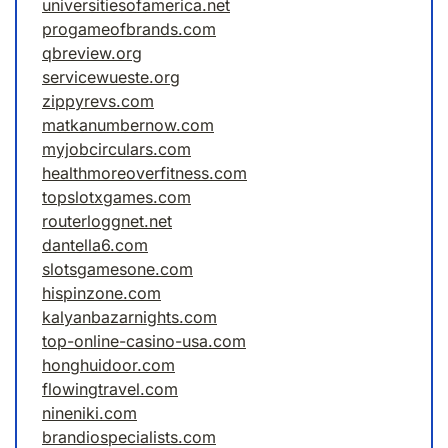
universitiesofamerica.net
progameofbrands.com
qbreview.org
servicewueste.org
zippyrevs.com
matkanumbernow.com
myjobcirculars.com
healthmoreoverfitness.com
topslotxgames.com
routerloggnet.net
dantella6.com
slotsgamesone.com
hispinzone.com
kalyanbazarnights.com
top-online-casino-usa.com
honghuidoor.com
flowingtravel.com
nineniki.com
brandiospecialists.com