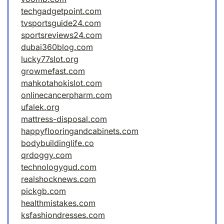
techgadgetpoint.com
tvsportsguide24.com
sportsreviews24.com
dubai360blog.com
lucky77slot.org
growmefast.com
mahkotahokislot.com
onlinecancerpharm.com
ufalek.org
mattress-disposal.com
happyflooringandcabinets.com
bodybuildinglife.co
qrdoggy.com
technologygud.com
realshocknews.com
pickgb.com
healthmistakes.com
ksfashiondresses.com