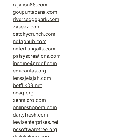
rajalion88.com
goupuntacana.com
riversedgepark.com
zaseez.com
catchycrunch.com
nofaphub.com
nefertitingalls.com
patsyscreations.com
income4proof.com
educaritas.org
lensajelajah.com
betflik09.net
ncaq.org
xenmicro.com
onlineshopera.com
dartyfresh.com
lewisenterprises.net
pcsoftwarefree.org
dailylinking.com