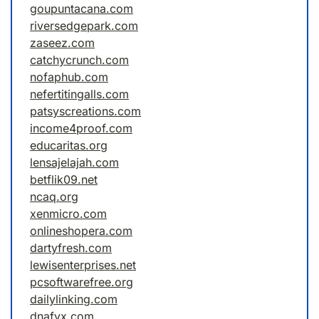
goupuntacana.com
riversedgepark.com
zaseez.com
catchycrunch.com
nofaphub.com
nefertitingalls.com
patsyscreations.com
income4proof.com
educaritas.org
lensajelajah.com
betflik09.net
ncaq.org
xenmicro.com
onlineshopera.com
dartyfresh.com
lewisenterprises.net
pcsoftwarefree.org
dailylinking.com
dnafyx.com