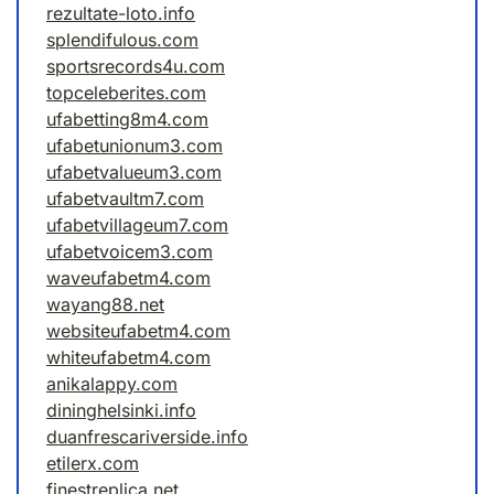
rezultate-loto.info
splendifulous.com
sportsrecords4u.com
topceleberites.com
ufabetting8m4.com
ufabetunionum3.com
ufabetvalueum3.com
ufabetvaultm7.com
ufabetvillageum7.com
ufabetvoicem3.com
waveufabetm4.com
wayang88.net
websiteufabetm4.com
whiteufabetm4.com
anikalappy.com
dininghelsinki.info
duanfrescariverside.info
etilerx.com
finestreplica.net