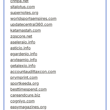
cnhpa.net
sitalotus.com
supernotes.org
worldsportsempires.com
updatecentral360.com
katamastah.com
zqscore.net
aseleraio.info
asticio.info
egardenio.info
arxteamio.info
getalexio.info
accountaudittaxcon.com
prymprint.com
sportkeeda.org
besttimespend.com
careandcure.biz
cogniyo.com
easymagazines.org