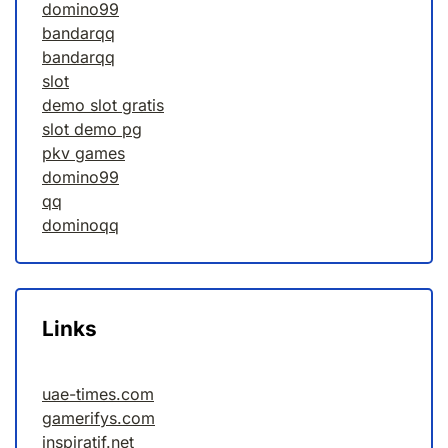
domino99
bandarqq
bandarqq
slot
demo slot gratis
slot demo pg
pkv games
domino99
qq
dominoqq
Links
uae-times.com
gamerifys.com
inspiratif.net