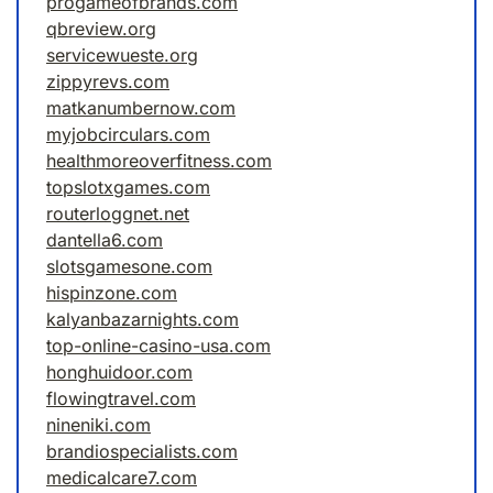
progameofbrands.com
qbreview.org
servicewueste.org
zippyrevs.com
matkanumbernow.com
myjobcirculars.com
healthmoreoverfitness.com
topslotxgames.com
routerloggnet.net
dantella6.com
slotsgamesone.com
hispinzone.com
kalyanbazarnights.com
top-online-casino-usa.com
honghuidoor.com
flowingtravel.com
nineniki.com
brandiospecialists.com
medicalcare7.com