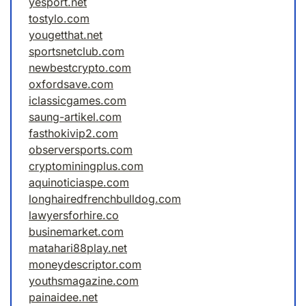
yesport.net
tostylo.com
yougetthat.net
sportsnetclub.com
newbestcrypto.com
oxfordsave.com
iclassicgames.com
saung-artikel.com
fasthokivip2.com
observersports.com
cryptominingplus.com
aquinoticiaspe.com
longhairedfrenchbulldog.com
lawyersforhire.co
businemarket.com
matahari88play.net
moneydescriptor.com
youthsmagazine.com
painaidee.net