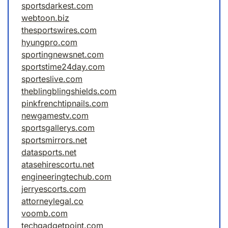
sportsdarkest.com
webtoon.biz
thesportswires.com
hyungpro.com
sportingnewsnet.com
sportstime24day.com
sporteslive.com
theblingblingshields.com
pinkfrenchtipnails.com
newgamestv.com
sportsgallerys.com
sportsmirrors.net
datasports.net
atasehirescortu.net
engineeringtechub.com
jerryescorts.com
attorneylegal.co
voomb.com
techgadgetpoint.com