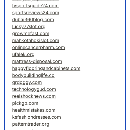
tvsportsguide24.com
sportsreviews24.com
dubai360blog.com
lucky77slot.org
growmefast.com
mahkotahokislot.com
onlinecancerpharm.com
ufalek.org
mattress-disposal.com
happyflooringandcabinets.com
bodybuildinglife.co
qrdoggy.com
technologygud.com
realshocknews.com
pickgb.com
healthmistakes.com
ksfashiondresses.com
patterntrader.org