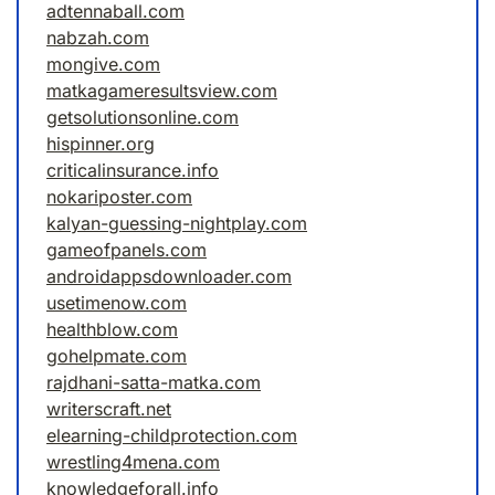
adtennaball.com
nabzah.com
mongive.com
matkagameresultsview.com
getsolutionsonline.com
hispinner.org
criticalinsurance.info
nokariposter.com
kalyan-guessing-nightplay.com
gameofpanels.com
androidappsdownloader.com
usetimenow.com
healthblow.com
gohelpmate.com
rajdhani-satta-matka.com
writerscraft.net
elearning-childprotection.com
wrestling4mena.com
knowledgeforall.info