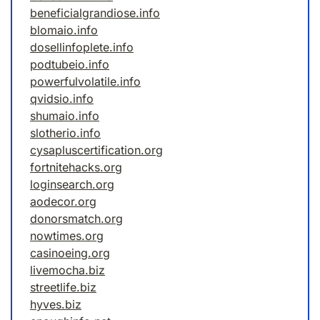
beneficialgrandiose.info
blomaio.info
dosellinfoplete.info
podtubeio.info
powerfulvolatile.info
qvidsio.info
shumaio.info
slotherio.info
cysapluscertification.org
fortnitehacks.org
loginsearch.org
aodecor.org
donorsmatch.org
nowtimes.org
casinoeing.org
livemocha.biz
streetlife.biz
hyves.biz