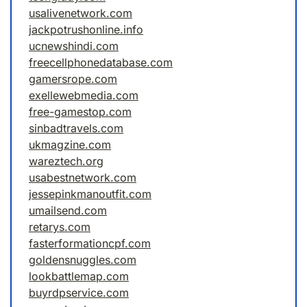
usalivenetwork.com
jackpotrushonline.info
ucnewshindi.com
freecellphonedatabase.com
gamersrope.com
exellewebmedia.com
free-gamestop.com
sinbadtravels.com
ukmagzine.com
wareztech.org
usabestnetwork.com
jessepinkmanoutfit.com
umailsend.com
retarys.com
fasterformationcpf.com
goldensnuggles.com
lookbattlemap.com
buyrdpservice.com