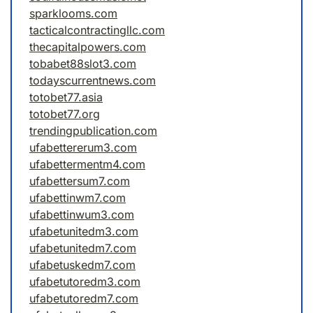
sparklooms.com
tacticalcontractingllc.com
thecapitalpowers.com
tobabet88slot3.com
todayscurrentnews.com
totobet77.asia
totobet77.org
trendingpublication.com
ufabettererum3.com
ufabettermentm4.com
ufabettersum7.com
ufabettinwm7.com
ufabettinwum3.com
ufabetunitedm3.com
ufabetunitedm7.com
ufabetuskedm7.com
ufabetutoredm3.com
ufabetutoredm7.com