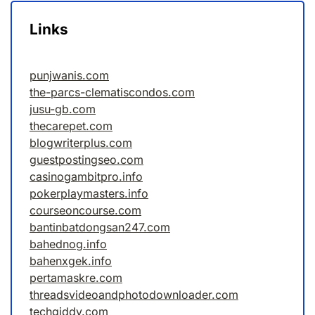
Links
punjwanis.com
the-parcs-clematiscondos.com
jusu-gb.com
thecarepet.com
blogwriterplus.com
guestpostingseo.com
casinogambitpro.info
pokerplaymasters.info
courseoncourse.com
bantinbatdongsan247.com
bahednog.info
bahenxgek.info
pertamaskre.com
threadsvideoandphotodownloader.com
techgiddy.com