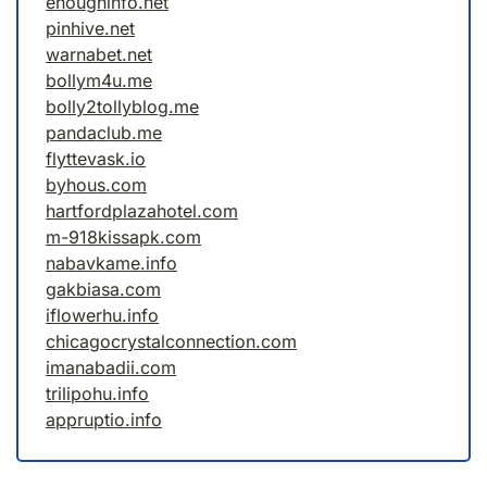
enoughinfo.net
pinhive.net
warnabet.net
bollym4u.me
bolly2tollyblog.me
pandaclub.me
flyttevask.io
byhous.com
hartfordplazahotel.com
m-918kissapk.com
nabavkame.info
gakbiasa.com
iflowerhu.info
chicagocrystalconnection.com
imanabadii.com
trilipohu.info
appruptio.info