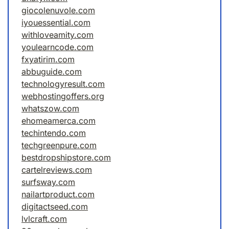
giocolenuvole.com
iyouessential.com
withloveamity.com
youlearncode.com
fxyatirim.com
abbuguide.com
technologyresult.com
webhostingoffers.org
whatszow.com
ehomeamerca.com
techintendo.com
techgreenpure.com
bestdropshipstore.com
cartelreviews.com
surfsway.com
nailartproduct.com
digitactseed.com
lvlcraft.com