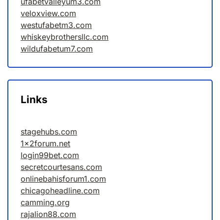
ufabetvalleyum3.com
veloxview.com
westufabetm3.com
whiskeybrothersllc.com
wildufabetum7.com
Links
stagehubs.com
1x2forum.net
login99bet.com
secretcourtesans.com
onlinebahisforum1.com
chicagoheadline.com
camming.org
rajalion88.com