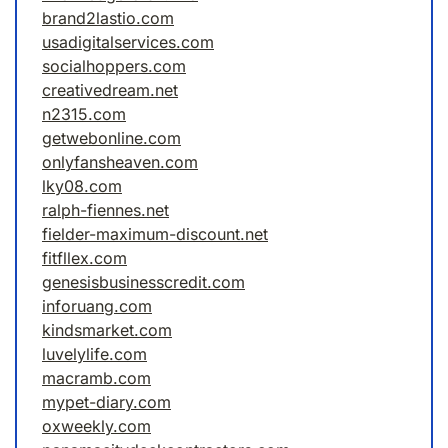
brand2lastio.com
usadigitalservices.com
socialhoppers.com
creativedream.net
n2315.com
getwebonline.com
onlyfansheaven.com
lky08.com
ralph-fiennes.net
fielder-maximum-discount.net
fitfllex.com
genesisbusinesscredit.com
inforuang.com
kindsmarket.com
luvelylife.com
macramb.com
mypet-diary.com
oxweekly.com