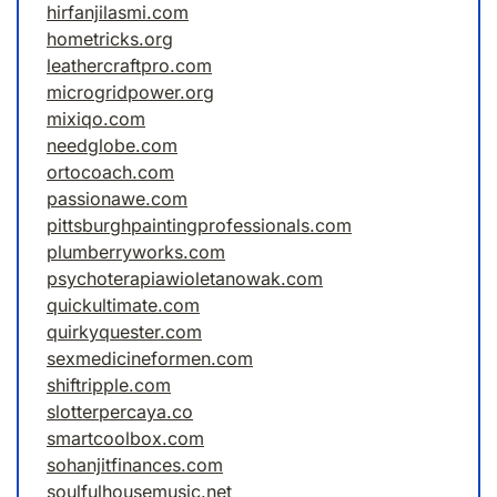
hirfanjilasmi.com
hometricks.org
leathercraftpro.com
microgridpower.org
mixiqo.com
needglobe.com
ortocoach.com
passionawe.com
pittsburghpaintingprofessionals.com
plumberryworks.com
psychoterapiawioletanowak.com
quickultimate.com
quirkyquester.com
sexmedicineformen.com
shiftripple.com
slotterpercaya.co
smartcoolbox.com
sohanjitfinances.com
soulfulhousemusic.net