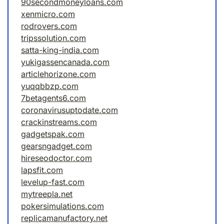
90secondmoneyloans.com
xenmicro.com
rodrovers.com
tripssolution.com
satta-king-india.com
yukigassencanada.com
articlehorizone.com
yuqqbbzp.com
7betagents6.com
coronavirusuptodate.com
crackinstreams.com
gadgetspak.com
gearsngadget.com
hireseodoctor.com
lapsfit.com
levelup-fast.com
mytreepla.net
pokersimulations.com
replicamanufactory.net