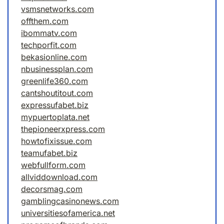
vsmsnetworks.com
offthem.com
ibommatv.com
techporfit.com
bekasionline.com
nbusinessplan.com
greenlife360.com
cantshoutitout.com
expressufabet.biz
mypuertoplata.net
thepioneerxpress.com
howtofixissue.com
teamufabet.biz
webfullform.com
allviddownload.com
decorsmag.com
gamblingcasinonews.com
universitiesofamerica.net