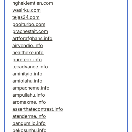
nghekiemtien.com
wasirku.com
tejas24.com
poolturbo.com
prachestait.com
artforafghans.info
airvendio.info
healthexe.info
puretecx.info
tecadvance.info
aminityio.info
amiolahu.info
ampacheme.info
ampullahu.info
aromaxme.info
asserthatecontrast.info
atenderme.info
bangumiio.info
bekosunhu.info