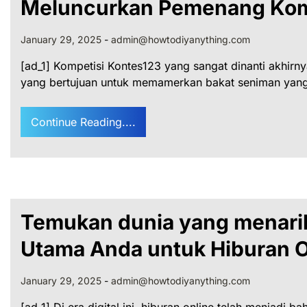
Meluncurkan Pemenang Kom
January 29, 2025
-
admin@howtodiyanything.com
[ad_1] Kompetisi Kontes123 yang sangat dinanti akhirn
yang bertujuan untuk memamerkan bakat seniman yang
Continue Reading....
Temukan dunia yang menari
Utama Anda untuk Hiburan O
January 29, 2025
-
admin@howtodiyanything.com