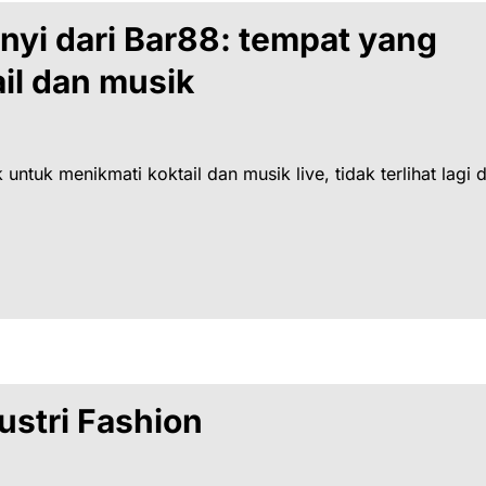
yi dari Bar88: tempat yang
il dan musik
ntuk menikmati koktail dan musik live, tidak terlihat lagi d
ustri Fashion