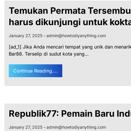
Temukan Permata Tersembun
harus dikunjungi untuk kokta
January 27, 2025
-
admin@howtodiyanything.com
[ad_1] Jika Anda mencari tempat yang unik dan menarik u
Bar88. Terselip di sudut kota yang…
Continue Reading....
Republik77: Pemain Baru Ind
January 27, 2025
-
admin@howtodiyanything.com