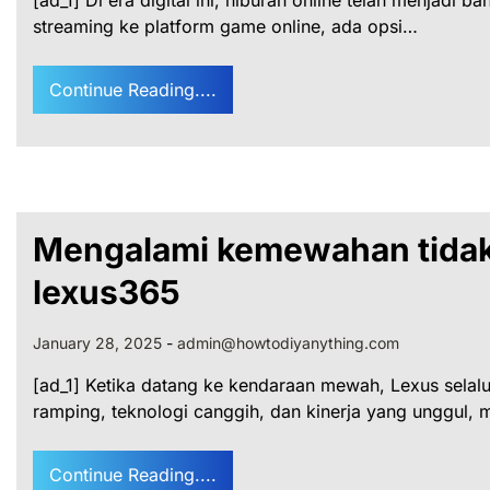
[ad_1] Di era digital ini, hiburan online telah menjadi 
streaming ke platform game online, ada opsi…
Continue Reading....
Mengalami kemewahan tidak
lexus365
January 28, 2025
-
admin@howtodiyanything.com
[ad_1] Ketika datang ke kendaraan mewah, Lexus selalu
ramping, teknologi canggih, dan kinerja yang unggul,
Continue Reading....