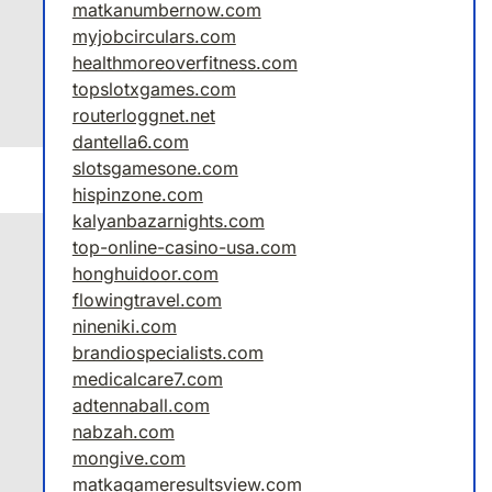
matkanumbernow.com
myjobcirculars.com
healthmoreoverfitness.com
topslotxgames.com
routerloggnet.net
dantella6.com
slotsgamesone.com
hispinzone.com
kalyanbazarnights.com
top-online-casino-usa.com
honghuidoor.com
flowingtravel.com
nineniki.com
brandiospecialists.com
medicalcare7.com
adtennaball.com
nabzah.com
mongive.com
matkagameresultsview.com