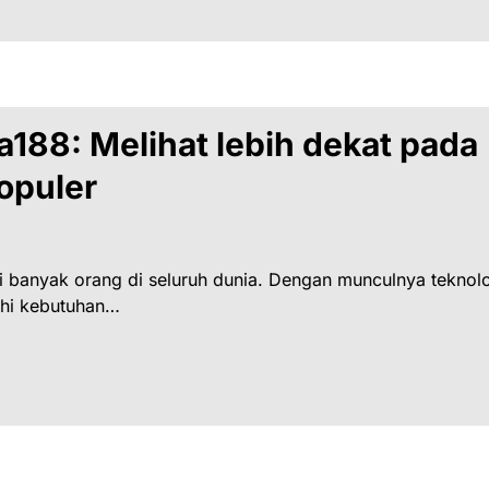
188: Melihat lebih dekat pada
opuler
gi banyak orang di seluruh dunia. Dengan munculnya teknol
uhi kebutuhan…