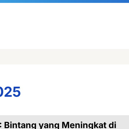
025
 Bintang yang Meningkat di