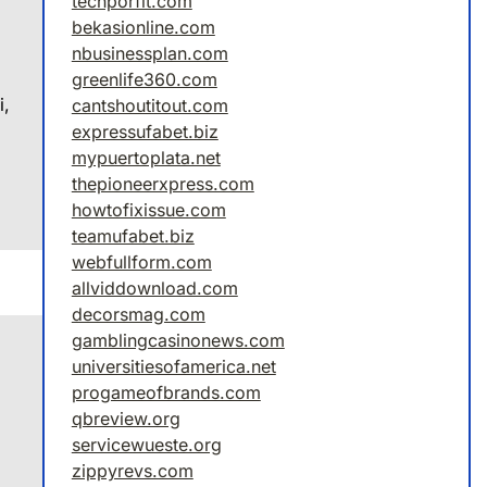
techporfit.com
bekasionline.com
nbusinessplan.com
greenlife360.com
i,
cantshoutitout.com
expressufabet.biz
mypuertoplata.net
thepioneerxpress.com
howtofixissue.com
teamufabet.biz
webfullform.com
allviddownload.com
decorsmag.com
gamblingcasinonews.com
universitiesofamerica.net
progameofbrands.com
qbreview.org
servicewueste.org
zippyrevs.com