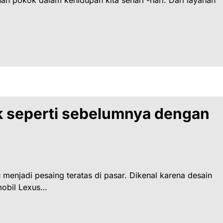
bahan pokok dalam kehidupan kita sehari -hari. Dari layanan
 seperti sebelumnya dengan
 menjadi pesaing teratas di pasar. Dikenal karena desain
 mobil Lexus…