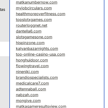
matkanumbernow.com
myjobcirculars.com
tas
healthmoreoverfitness.com
topslotxgames.com
routerloggnet.net
dantella6.com
slotsgamesone.com
hispinzone.com
kalyanbazarnights.com
top-online-casino-usa.com
honghuidoor.com
flowingtravel.com
nineniki.com
brandiospecialists.com
medicalcare7.com
adtennaball.com
nabzah.com
mongive.com
matkagameresultsview.com