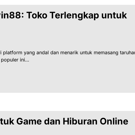
n88: Toko Terlengkap untuk
ri platform yang andal dan menarik untuk memasang taruha
 populer ini…
uk Game dan Hiburan Online