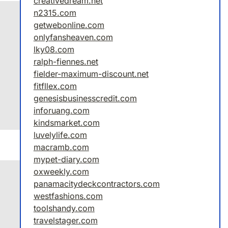
creativedream.net
n2315.com
getwebonline.com
onlyfansheaven.com
lky08.com
ralph-fiennes.net
fielder-maximum-discount.net
fitfllex.com
genesisbusinesscredit.com
inforuang.com
kindsmarket.com
luvelylife.com
macramb.com
mypet-diary.com
oxweekly.com
panamacitydeckcontractors.com
westfashions.com
toolshandy.com
travelstager.com