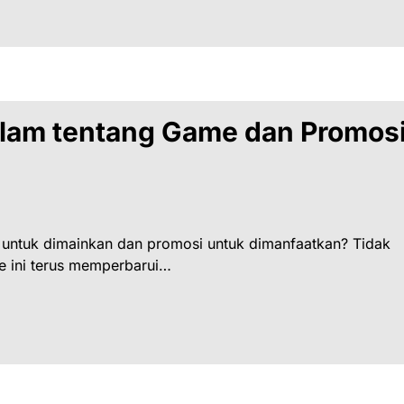
alam tentang Game dan Promos
 untuk dimainkan dan promosi untuk dimanfaatkan? Tidak
ne ini terus memperbarui…