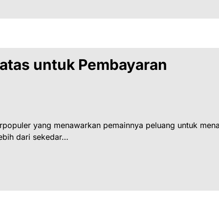
ratas untuk Pembayaran
e terpopuler yang menawarkan pemainnya peluang untuk men
ebih dari sekedar…