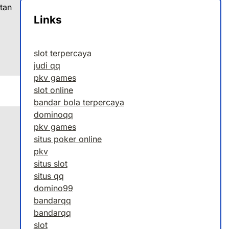
tan
Links
slot terpercaya
judi qq
pkv games
slot online
bandar bola terpercaya
dominoqq
pkv games
situs poker online
pkv
situs slot
situs qq
domino99
bandarqq
bandarqq
slot