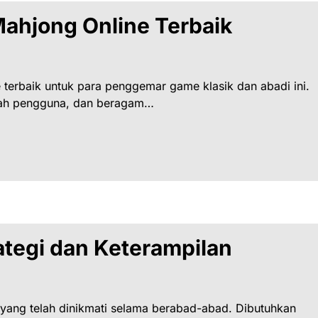
ahjong Online Terbaik
terbaik untuk para penggemar game klasik dan abadi ini.
mah pengguna, dan beragam…
ategi dan Keterampilan
 yang telah dinikmati selama berabad-abad. Dibutuhkan