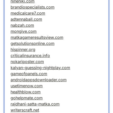
nineniki.com
brandiospecialists.com
medicalcare7.com
adtennaball.com
nabzah.com
mongive.com
matkagameresultsview.com
getsolutionsonline.com
hispinner.org
criticalinsurance.info
nokariposter.com
kalyan-guessing-nightplay.com
gameofpanels.com
androidappsdownloader.com
usetimenow.com
healthblow.com
gohelpmate.com
rajdhani-satta-matka.com
writerscraft.net