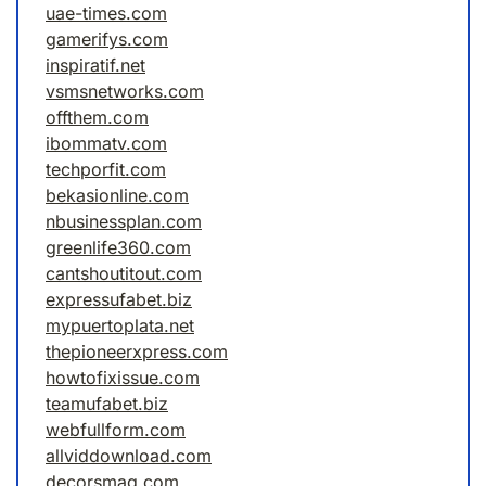
uae-times.com
gamerifys.com
inspiratif.net
vsmsnetworks.com
offthem.com
ibommatv.com
techporfit.com
bekasionline.com
nbusinessplan.com
greenlife360.com
cantshoutitout.com
expressufabet.biz
mypuertoplata.net
thepioneerxpress.com
howtofixissue.com
teamufabet.biz
webfullform.com
allviddownload.com
decorsmag.com