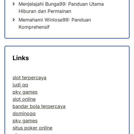
Menjelajahi Bunga99: Panduan Utama
Hiburan dan Permainan
Memahami Winlose99: Panduan
Komprehensif
Links
slot terpercaya
judi qq
pkv games
slot online
bandar bola terpercaya
dominoqq
pkv games
situs poker online