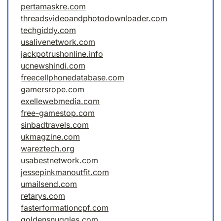
pertamaskre.com
threadsvideoandphotodownloader.com
techgiddy.com
usalivenetwork.com
jackpotrushonline.info
ucnewshindi.com
freecellphonedatabase.com
gamersrope.com
exellewebmedia.com
free-gamestop.com
sinbadtravels.com
ukmagzine.com
wareztech.org
usabestnetwork.com
jessepinkmanoutfit.com
umailsend.com
retarys.com
fasterformationcpf.com
goldensnuggles.com