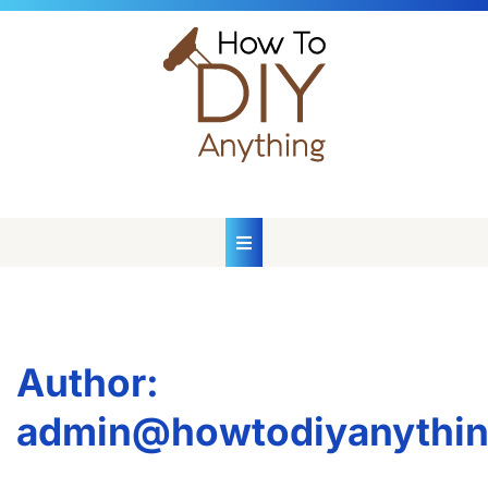
Skip
to
content
Author:
admin@howtodiyanythi