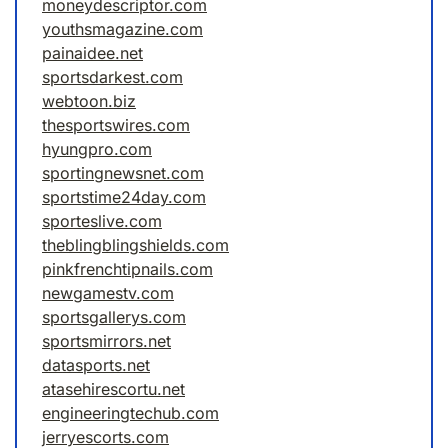
moneydescriptor.com
youthsmagazine.com
painaidee.net
sportsdarkest.com
webtoon.biz
thesportswires.com
hyungpro.com
sportingnewsnet.com
sportstime24day.com
sporteslive.com
theblingblingshields.com
pinkfrenchtipnails.com
newgamestv.com
sportsgallerys.com
sportsmirrors.net
datasports.net
atasehirescortu.net
engineeringtechub.com
jerryescorts.com