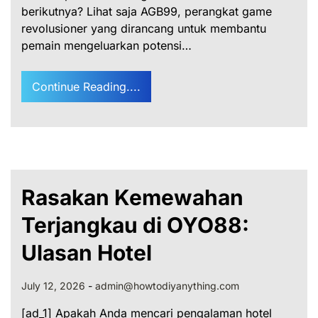
berikutnya? Lihat saja AGB99, perangkat game
revolusioner yang dirancang untuk membantu
pemain mengeluarkan potensi…
Continue Reading....
Rasakan Kemewahan
Terjangkau di OYO88:
Ulasan Hotel
July 12, 2026
-
admin@howtodiyanything.com
[ad_1] Apakah Anda mencari pengalaman hotel