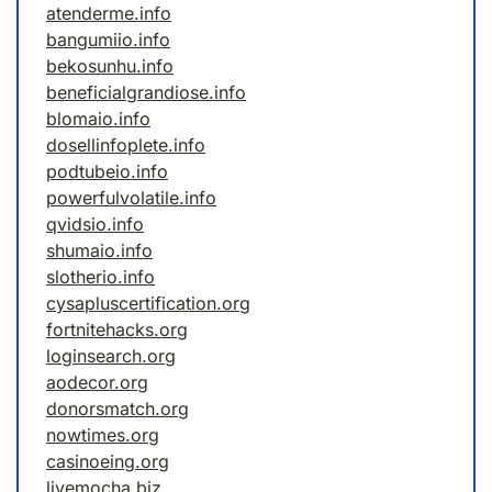
atenderme.info
bangumiio.info
bekosunhu.info
beneficialgrandiose.info
blomaio.info
dosellinfoplete.info
podtubeio.info
powerfulvolatile.info
qvidsio.info
shumaio.info
slotherio.info
cysapluscertification.org
fortnitehacks.org
loginsearch.org
aodecor.org
donorsmatch.org
nowtimes.org
casinoeing.org
livemocha.biz