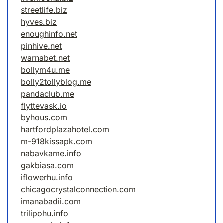
streetlife.biz
hyves.biz
enoughinfo.net
pinhive.net
warnabet.net
bollym4u.me
bolly2tollyblog.me
pandaclub.me
flyttevask.io
byhous.com
hartfordplazahotel.com
m-918kissapk.com
nabavkame.info
gakbiasa.com
iflowerhu.info
chicagocrystalconnection.com
imanabadii.com
trilipohu.info