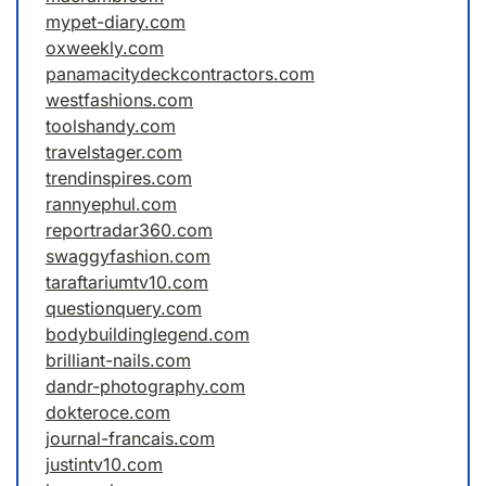
mypet-diary.com
oxweekly.com
panamacitydeckcontractors.com
westfashions.com
toolshandy.com
travelstager.com
trendinspires.com
rannyephul.com
reportradar360.com
swaggyfashion.com
taraftariumtv10.com
questionquery.com
bodybuildinglegend.com
brilliant-nails.com
dandr-photography.com
dokteroce.com
journal-francais.com
justintv10.com