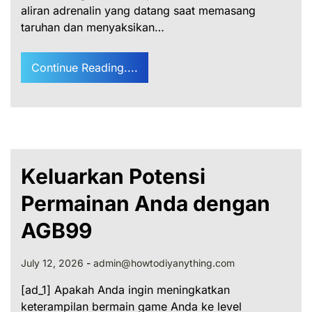
aliran adrenalin yang datang saat memasang
taruhan dan menyaksikan…
Continue Reading....
Keluarkan Potensi
Permainan Anda dengan
AGB99
July 12, 2026
-
admin@howtodiyanything.com
[ad_1] Apakah Anda ingin meningkatkan
keterampilan bermain game Anda ke level