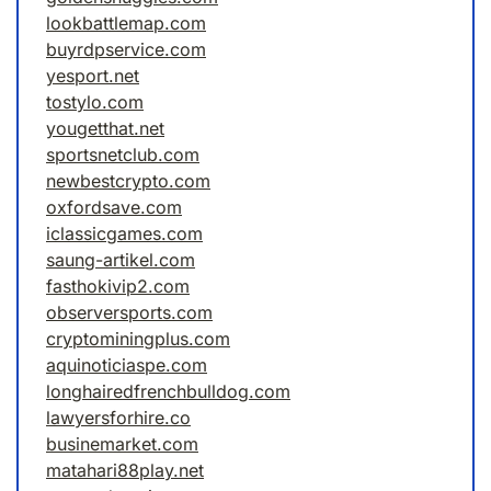
lookbattlemap.com
buyrdpservice.com
yesport.net
tostylo.com
yougetthat.net
sportsnetclub.com
newbestcrypto.com
oxfordsave.com
iclassicgames.com
saung-artikel.com
fasthokivip2.com
observersports.com
cryptominingplus.com
aquinoticiaspe.com
longhairedfrenchbulldog.com
lawyersforhire.co
businemarket.com
matahari88play.net