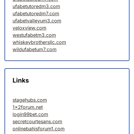
ufabetutoredm3.com
ufabetutoredm7.com
ufabetvalleyum3.com
veloxview.com
westufabetm3.com
whiskeybrothersllc.com
wildufabetum7.com
Links
stagehubs.com
1x2forum.net
login99bet.com
secretcourtesans.com
onlinebahisforum1.com