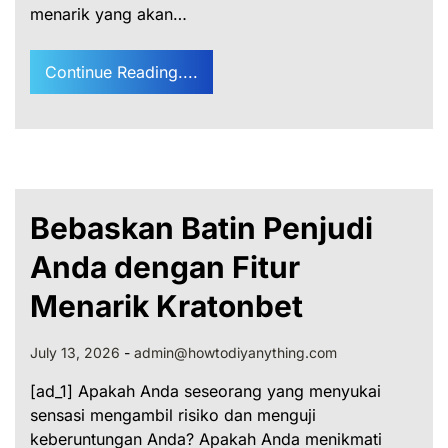
menarik yang akan…
Continue Reading....
Bebaskan Batin Penjudi
Anda dengan Fitur
Menarik Kratonbet
July 13, 2026
-
admin@howtodiyanything.com
[ad_1] Apakah Anda seseorang yang menyukai
sensasi mengambil risiko dan menguji
keberuntungan Anda? Apakah Anda menikmati