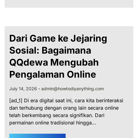
Dari Game ke Jejaring
Sosial: Bagaimana
QQdewa Mengubah
Pengalaman Online
July 14, 2026
-
admin@howtodiyanything.com
[ad_1] Di era digital saat ini, cara kita berinteraksi
dan terhubung dengan orang lain secara online
telah berkembang secara signifikan. Dari
permainan online tradisional hingga…