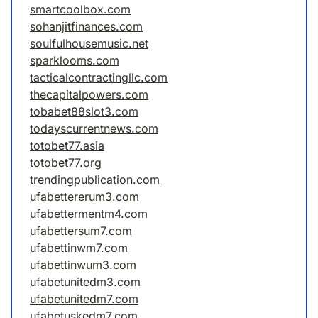
smartcoolbox.com
sohanjitfinances.com
soulfulhousemusic.net
sparklooms.com
tacticalcontractingllc.com
thecapitalpowers.com
tobabet88slot3.com
todayscurrentnews.com
totobet77.asia
totobet77.org
trendingpublication.com
ufabettererum3.com
ufabettermentm4.com
ufabettersum7.com
ufabettinwm7.com
ufabettinwum3.com
ufabetunitedm3.com
ufabetunitedm7.com
ufabetuskedm7.com