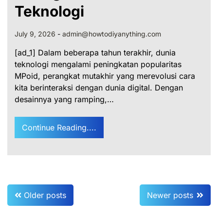
Teknologi
July 9, 2026
-
admin@howtodiyanything.com
[ad_1] Dalam beberapa tahun terakhir, dunia
teknologi mengalami peningkatan popularitas
MPoid, perangkat mutakhir yang merevolusi cara
kita berinteraksi dengan dunia digital. Dengan
desainnya yang ramping,…
Continue Reading....
Posts
Older posts
Newer posts
navigation