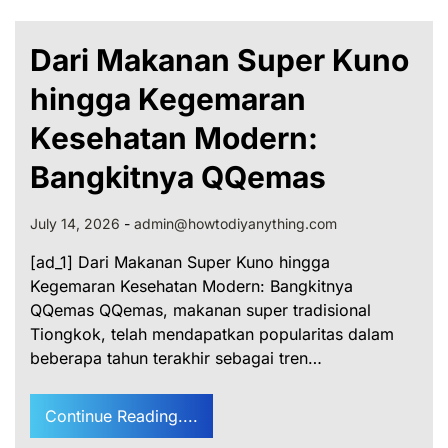
Dari Makanan Super Kuno
hingga Kegemaran
Kesehatan Modern:
Bangkitnya QQemas
July 14, 2026
-
admin@howtodiyanything.com
[ad_1] Dari Makanan Super Kuno hingga
Kegemaran Kesehatan Modern: Bangkitnya
QQemas QQemas, makanan super tradisional
Tiongkok, telah mendapatkan popularitas dalam
beberapa tahun terakhir sebagai tren…
Continue Reading....